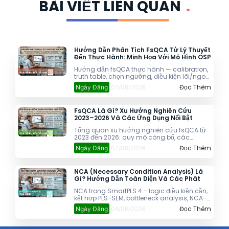
BÀI VIẾT LIÊN QUAN
.
Hướng Dẫn Phân Tích FsQCA Từ Lý Thuyết
Đến Thực Hành: Minh Họa Với Mô Hình OSP
Hướng dẫn fsQCA thực hành — calibration,
truth table, chọn ngưỡng, điều kiện lõi/ngoại
vi và mẫu viết kết quả cho bài báo. Minh
Đọc Thêm
Ngày Đăng
07/06/2026
họa với mô hình OSP 4 điều kiện.
FsQCA Là Gì? Xu Hướng Nghiên Cứu
2023–2026 Và Các Ứng Dụng Nổi Bật
Tổng quan xu hướng nghiên cứu fsQCA từ
2023 đến 2026: quy mô công bố, các
nghiên cứu tiêu biểu trong marketing, du
Đọc Thêm
Ngày Đăng
07/06/2026
lịch, giáo dục và chính sách công. Cập
nhật mới nhất cho nhà nghiên cứu Việt
Nam.
NCA (Necessary Condition Analysis) Là
Gì? Hướng Dẫn Toàn Diện Và Các Phát
Triển Mới Nhất 2025–2026
NCA trong SmartPLS 4 - logic điều kiện cần,
kết hợp PLS-SEM, bottleneck analysis, NCA-
ESSE và cIPMA 2025–2026. Dành cho nghiên
Đọc Thêm
Ngày Đăng
06/06/2026
cứu sinh định lượng.