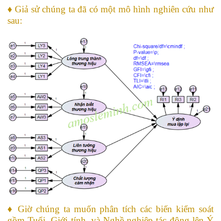
♦
Giả sử chúng ta đã có một mô hình nghiên cứu như
sau:
♦ Giờ chúng ta muốn phân tích các biến kiểm soát
gồm Tuổi, Giới tính, và Nghề nghiệp tác động lên Ý