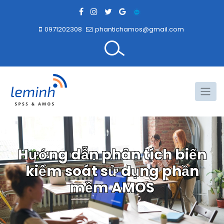
0971202308
phantichamos@gmail.com
Hướng dẫn phân tích biến
kiểm soát sử dụng phần
mềm AMOS