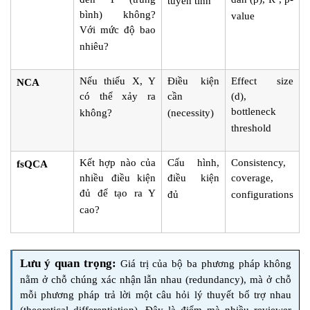
tuyến tính
bình) không?
value
Với mức độ bao
nhiêu?
Nếu thiếu X, Y
Điều kiện
Effect size
NCA
có thể xảy ra
cần
(d),
bottleneck
không?
(necessity)
threshold
Kết hợp nào của
Cấu hình,
Consistency,
fsQCA
nhiều điều kiện
điều kiện
coverage,
đủ để tạo ra Y
đủ
configurations
cao?
Lưu ý quan trọng:
Giá trị của bộ ba phương pháp không
nằm ở chỗ chúng xác nhận lẫn nhau (redundancy), mà ở chỗ
mỗi phương pháp trả lời một câu hỏi lý thuyết bổ trợ nhau
(theoretical differentiation). Đây là điểm mà nhiều reviewer