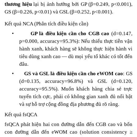
β
thương hiệu
lại bị ảnh hưởng bởi GP (
=0.249, p<0.001),
β
β
GS (
=0.226, p<0.01) v
à
GSL (
=0.252, p<0.001).
Kết quả NCA (Phân tích điều kiện cần)
•
GP là điều kiện cần cho CGB cao
(d=0.147,
p=0.000, accuracy=95.3%): Nếu thiếu thực tiễn vận
hành xanh, khách hàng sẽ không thực hiện hành vi
tiêu dùng xanh cao — dù mọi yếu tố khác có tốt đến
đâu.
•
GS và GSL là điều kiện cần cho eWOM cao
: GS
(d=0.135, accuracy=96.8%) và GSL (d=0.120,
accuracy=95.5%). Muốn khách hàng chia sẻ trực
tuyến tích cực, phải có không gian xanh đủ nổi bật
và sự hỗ trợ cộng đồng địa phương đủ rõ ràng.
Kết quả fsQCA
fsQCA phát hiện hai con đường dẫn đến CGB cao và bốn
con đường dẫn đến eWOM cao (solution consistency ≥