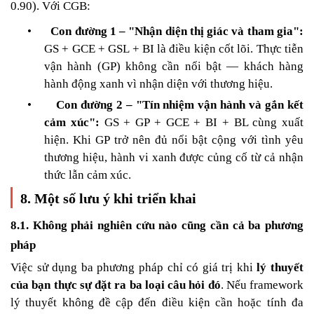
0.90). Với CGB:
•
Con đường 1 – "Nhận diện thị giác và tham gia":
GS + GCE + GSL + BI là điều kiện cốt lõi. Thực tiễn
vận hành (GP) không cần nổi bật — khách hàng
hành động xanh vì nhận diện với thương hiệu.
•
Con đường 2 – "Tín nhiệm vận hành và gắn kết
cảm xúc":
GS + GP + GCE + BI + BL cùng xuất
hiện. Khi GP trở nên đủ nổi bật cộng với tình yêu
thương hiệu, hành vi xanh được củng cố từ cả nhận
thức lẫn cảm xúc.
8. Một số lưu ý khi triển khai
8.1. Không phải nghiên cứu nào cũng cần cả ba phương
pháp
Việc sử dụng ba phương pháp chỉ có giá trị khi
lý thuyết
của bạn thực sự đặt ra ba loại câu hỏi đó
. Nếu framework
lý thuyết không đề cập đến điều kiện cần hoặc tính đa