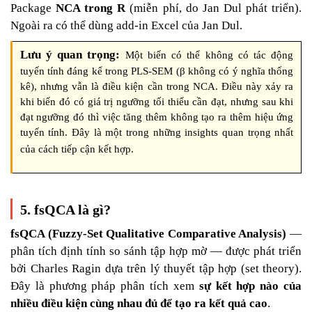
Package
NCA trong R
(miễn phí, do Jan Dul phát triển).
Ngoài ra có thể dùng add-in Excel của Jan Dul.
Lưu ý quan trọng:
Một biến có thể không có tác động
β
tuyến tính đáng kể trong PLS-SEM (
kh
ô
ng c
ó
ý
ngh
ĩ
a thống
kê), nhưng vẫn là điều kiện cần trong NCA. Điều này xảy ra
khi biến đó có giá trị ngưỡng tối thiểu cần đạt, nhưng sau khi
đạt ngưỡng đó thì việc tăng thêm không tạo ra thêm hiệu ứng
tuyến tính. Đây là một trong những insights quan trọng nhất
của cách tiếp cận kết hợp.
5. fsQCA là gì?
fsQCA (Fuzzy-Set Qualitative Comparative Analysis)
—
phân tích định tính so sánh tập hợp mờ — được phát triển
bởi Charles Ragin dựa trên lý thuyết tập hợp (set theory).
Đây là phương pháp phân tích xem
sự kết hợp nào của
nhiều điều kiện cùng nhau đủ để tạo ra kết quả cao
.