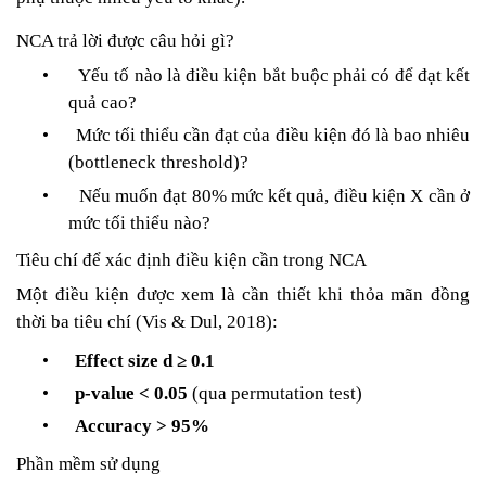
NCA trả lời được câu hỏi gì?
•
Yếu tố nào là điều kiện bắt buộc phải có để đạt kết
quả cao?
•
Mức tối thiểu cần đạt của điều kiện đó là bao nhiêu
(bottleneck threshold)?
•
Nếu muốn đạt 80% mức kết quả, điều kiện X cần ở
mức tối thiểu nào?
Tiêu chí để xác định điều kiện cần trong NCA
Một điều kiện được xem là cần thiết khi thỏa mãn đồng
thời ba tiêu chí (Vis & Dul, 2018):
•
Effect size d ≥ 0.1
•
p-value < 0.05
(qua permutation test)
•
Accuracy > 95%
Phần mềm sử dụng