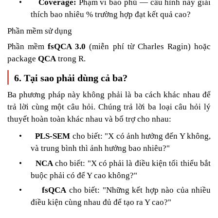
•
Coverage:
Phạm vi bao phủ — cấu hình này giải
thích bao nhiêu % trường hợp đạt kết quả cao?
Phần mềm sử dụng
Phần mềm
fsQCA 3.0
(miễn phí từ Charles Ragin) hoặc
package
QCA
trong R.
6. Tại sao phải dùng cả ba?
Ba phương pháp này không phải là ba cách khác nhau để
trả lời cùng một câu hỏi. Chúng trả lời ba loại câu hỏi lý
thuyết hoàn toàn khác nhau và bổ trợ cho nhau:
•
PLS-SEM
cho biết: "X có ảnh hưởng đến Y không,
và trung bình thì ảnh hưởng bao nhiêu?"
•
NCA
cho biết: "X có phải là điều kiện tối thiểu bắt
buộc phải có để Y cao không?"
•
fsQCA
cho biết: "Những kết hợp nào của nhiều
điều kiện cùng nhau đủ để tạo ra Y cao?"