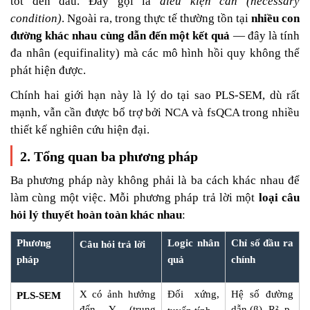
tốt đến đâu. Đây gọi là
điều kiện cần (necessary
condition)
. Ngoài ra, trong thực tế thường tồn tại
nhiều con
đường khác nhau cùng dẫn đến một kết quả
— đây là tính
đa nhân (equifinality) mà các mô hình hồi quy không thể
phát hiện được.
Chính hai giới hạn này là lý do tại sao PLS-SEM, dù rất
mạnh, vẫn cần được bổ trợ bởi NCA và fsQCA trong nhiều
thiết kế nghiên cứu hiện đại.
2. Tổng quan ba phương pháp
Ba phương pháp này không phải là ba cách khác nhau để
làm cùng một việc. Mỗi phương pháp trả lời một
loại câu
hỏi lý thuyết hoàn toàn khác nhau
:
Phương
Logic nhân
Chỉ số đầu ra
Câu hỏi trả lời
pháp
quả
chính
X có ảnh hưởng
Đối xứng,
Hệ số đường
PLS-SEM
β
đến Y (trung
dẫn (
), R
²
, p-