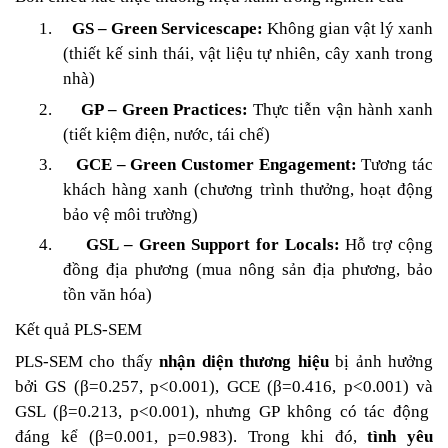
1.
GS – Green Servicescape:
Không gian vật lý xanh
(thiết kế sinh thái, vật liệu tự nhiên, cây xanh trong
nhà)
2.
GP – Green Practices:
Thực tiễn vận hành xanh
(tiết kiệm điện, nước, tái chế)
3.
GCE – Green Customer Engagement:
Tương tác
khách hàng xanh (chương trình thưởng, hoạt động
bảo vệ môi trường)
4.
GSL – Green Support for Locals:
Hỗ trợ cộng
đồng địa phương (mua nông sản địa phương, bảo
tồn văn hóa)
Kết quả PLS-SEM
PLS-SEM cho thấy
nhận diện thương hiệu
bị ảnh hưởng
β
β
bởi GS (
=0.257, p<0.001), GCE (
=0.416, p<0.001) v
à
β
GSL (
=0.213, p<0.001), nh
ư
ng GP kh
ô
ng c
ó
t
á
c
đ
ộng
β
đáng kể (
=0.001, p=0.983). Trong khi
đó
,
tình yêu