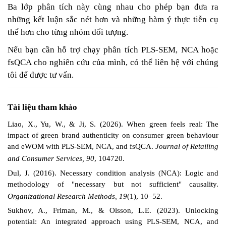
Ba lớp phân tích này cùng nhau cho phép bạn đưa ra
những kết luận sắc nét hơn và những hàm ý thực tiễn cụ
thể hơn cho từng nhóm đối tượng.
Nếu bạn cần hỗ trợ chạy phân tích PLS-SEM, NCA hoặc
fsQCA cho nghiên cứu của mình, có thể liên hệ với chúng
tôi để được tư vấn.
Tài liệu tham khảo
Liao, X., Yu, W., & Ji, S. (2026). When green feels real: The
impact of green brand authenticity on consumer green behaviour
and eWOM with PLS-SEM, NCA, and fsQCA.
Journal of Retailing
and Consumer Services, 90
, 104720.
Dul, J. (2016). Necessary condition analysis (NCA): Logic and
methodology of "necessary but not sufficient" causality.
Organizational Research Methods, 19
(1), 10–52.
Sukhov, A., Friman, M., & Olsson, L.E. (2023). Unlocking
potential: An integrated approach using PLS-SEM, NCA, and