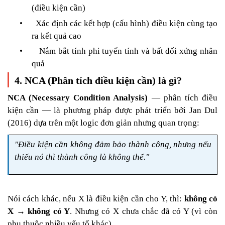
(điều kiện cần)
•
Xác định các kết hợp (cấu hình) điều kiện cùng tạo
ra kết quả cao
•
Nắm bắt tính phi tuyến tính và bất đối xứng nhân
quả
4. NCA (Phân tích điều kiện cần) là gì?
NCA (Necessary Condition Analysis)
— phân tích điều
kiện cần — là phương pháp được phát triển bởi Jan Dul
(2016) dựa trên một logic đơn giản nhưng quan trọng:
"Điều kiện cần không đảm bảo thành công, nhưng nếu
thiếu nó thì thành công là không thể."
Nói cách khác, nếu X là điều kiện cần cho Y, thì:
không có
X
→
kh
ô
ng c
ó
Y
. Nhưng có X chưa chắc đã có Y (vì còn
phụ thuộc nhiều yếu tố khác).