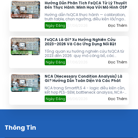
Hướng Dẫn Phân Tích FsQCA Từ Lý Thuyết
Đến Thực Hành: Minh Họa Với Mô Hình OSP
Hướng dẫn fsQCA thực hành — calibration,
truth table, chọn ngưỡng, điều kiện lõi/ngoại
vi và mẫu viết kết quả cho bài báo. Minh
Đọc Thêm
Ngày Đăng
07/06/2026
họa với mô hình OSP 4 điều kiện.
FsQCA Là Gì? Xu Hướng Nghiên Cứu
2023–2026 Và Các Ứng Dụng Nổi Bật
Tổng quan xu hướng nghiên cứu fsQCA từ
2023 đến 2026: quy mô công bố, các
nghiên cứu tiêu biểu trong marketing, du
Đọc Thêm
Ngày Đăng
07/06/2026
lịch, giáo dục và chính sách công. Cập
nhật mới nhất cho nhà nghiên cứu Việt
Nam.
NCA (Necessary Condition Analysis) Là
Gì? Hướng Dẫn Toàn Diện Và Các Phát
Triển Mới Nhất 2025–2026
NCA trong SmartPLS 4 - logic điều kiện cần,
kết hợp PLS-SEM, bottleneck analysis, NCA-
ESSE và cIPMA 2025–2026. Dành cho nghiên
Đọc Thêm
Ngày Đăng
06/06/2026
cứu sinh định lượng.
Thông Tin