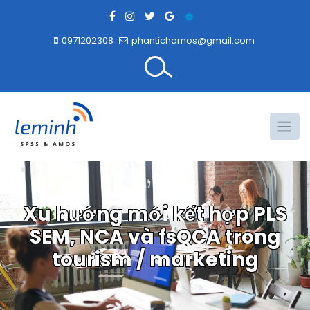
0971202308
phantichamos@gmail.com
Xu hướng mới kết hợp PLS
SEM, NCA và fsQCA trong
tourism / marketing