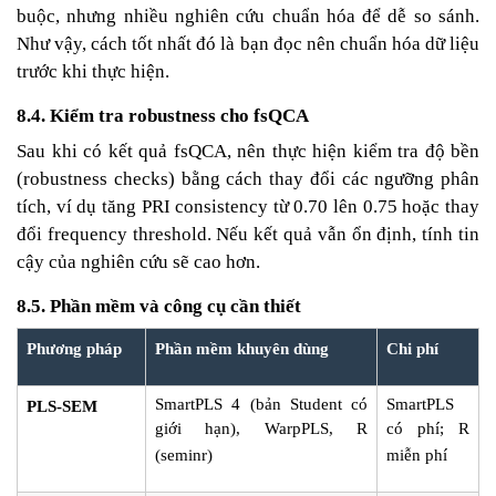
buộc, nhưng nhiều nghiên cứu chuẩn hóa để dễ so sánh.
Như vậy, cách tốt nhất đó là bạn đọc nên chuẩn hóa dữ liệu
trước khi thực hiện.
8.4. Kiểm tra robustness cho fsQCA
Sau khi có kết quả fsQCA, nên thực hiện kiểm tra độ bền
(robustness checks) bằng cách thay đổi các ngưỡng phân
tích, ví dụ tăng PRI consistency từ 0.70 lên 0.75 hoặc thay
đổi frequency threshold. Nếu kết quả vẫn ổn định, tính tin
cậy của nghiên cứu sẽ cao hơn.
8.5. Phần mềm và công cụ cần thiết
Phương pháp
Phần mềm khuyên dùng
Chi phí
SmartPLS 4 (bản Student có
SmartPLS
PLS-SEM
giới hạn), WarpPLS, R
có phí; R
(seminr)
miễn phí